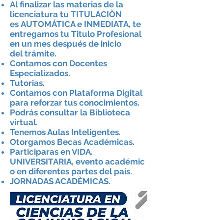
Al finalizar las materias de la
licenciatura tu TITULACIÒN
es
AUTOMÁTICA e
INMEDIATA, te
entregamos tu Titulo Profesional
en un mes
después
de inicio
del
trámite
.
Contamos con Docentes
Especializados.
Tutorias.
Contamos con Plataforma Digital
para reforzar tus conocimientos.
Podrás
consultar la Biblioteca
virtual.
Tenemos Aulas Inteligentes.
Otorgamos Becas
Académicas.
Participaras en VIDA.
UNIVERSITARIA, evento
académic
o
en
diferentes
partes del
país
.
JORNADAS ACADÈMICAS.