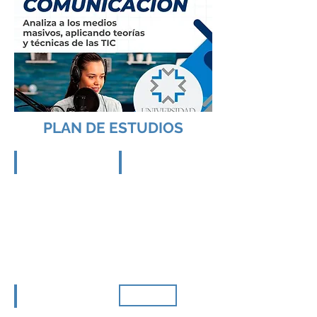
PLAN DE ESTUDIOS
PRIMER CUATRIMESTRE
SEGUNDO CUATRIMESTRE
*Fundamentos
*Fundamentos
de
de
la
la
Administración
Mercadotecnia
*Conceptos
*Derecho
jurídicos
Fiscal
Fundamentales
*Microeconomía
*Macroeconomía
*Administración
*Contabilidad
Financiera
Básica
*Estadística
*Matemáticas