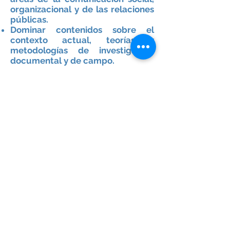
organizacional y de las relaciones
públicas.
Dominar contenidos sobre el
contexto actual, teorías y
metodologías de investigación
documental y de campo.
DESTREZAS PARA:
Diagnosticar el papel
fundamental de los medios
masivos de comunicación.
Manejo de técnicas y
metodologías para la producción,
edición y dirección en televisión,
radio, revistas y cine.
Destacar en el dominio del
lenguaje oral y escrito, así como
en su capacidad de análisis.
ACTITUDES DE:
Expresarse fluida y eficaz y
correctamente, de manera oral,